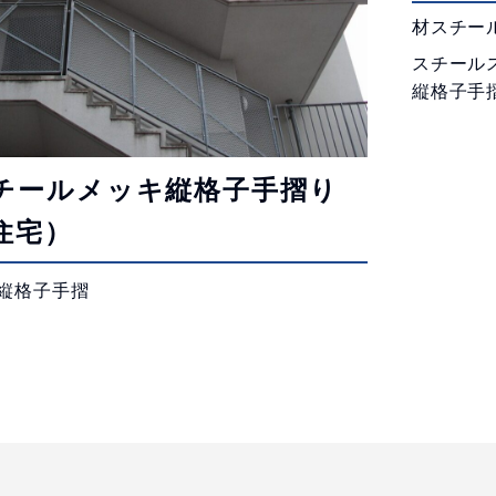
材スチー
スチール
縦格子手
チールメッキ縦格子手摺り
住宅）
縦格子手摺