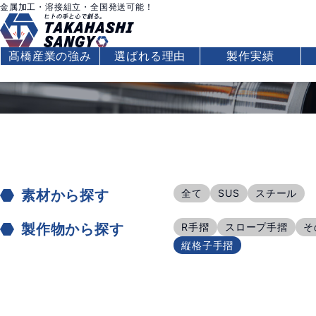
金属加工・溶接組立・全国発送可能！
髙橋産業の強み
選ばれる理由
製作実績
素材から探す
全て
SUS
スチール
製作物から探す
R手摺
スロープ手摺
そ
縦格子手摺