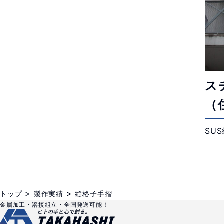
ス
（
SUS
>
>
トップ
製作実績
縦格子手摺
金属加工・溶接組立・全国発送可能！