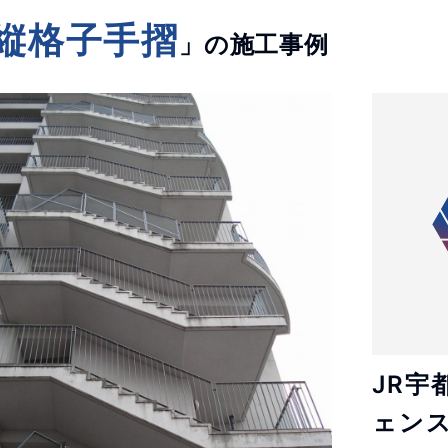
縦格子手摺
」の施工事例
JR宇
ェン